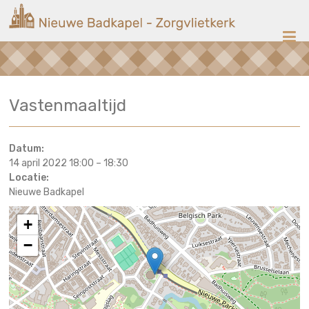
Ga
Nieuwe
naar
de
Badkapel
inhoud
Kerk
Vastenmaaltijd
op
Scheveningen
Datum:
14 april 2022 18:00
–
18:30
Locatie:
Nieuwe Badkapel
+
−