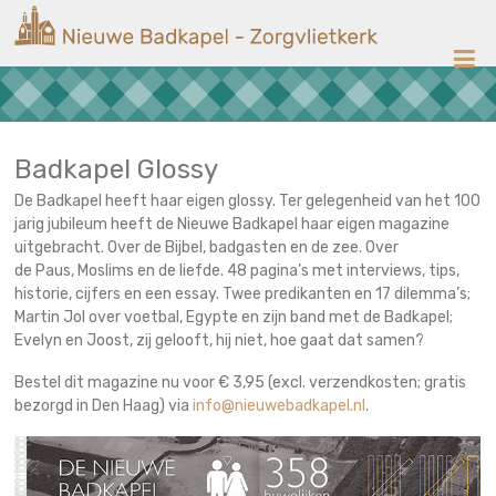
Ga
Nieuwe
naar
de
Badkapel
inhoud
Kerk
op
Scheveningen
Badkapel Glossy
De Badkapel heeft haar eigen glossy. Ter gelegenheid van het 100
jarig jubileum heeft de Nieuwe Badkapel haar eigen magazine
uitgebracht. Over de Bijbel, badgasten en de zee. Over
de Paus, Moslims en de liefde. 48 pagina’s met interviews, tips,
historie, cijfers en een essay. Twee predikanten en 17 dilemma’s;
Martin Jol over voetbal, Egypte en zijn band met de Badkapel;
Evelyn en Joost, zij gelooft, hij niet, hoe gaat dat samen?
Bestel dit magazine nu voor € 3,95 (excl. verzendkosten; gratis
bezorgd in Den Haag) via
info@nieuwebadkapel.nl
.