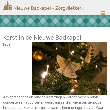
Ga
Nieuwe
naar
de
Badkapel
inhoud
Kerk
op
Scheveningen
Kerst in de Nieuwe Badkapel
In de
Adventsperiode en rond de Kerstdagen worden verschillende
concerten en activiteiten georganiseerd en diensten gehouden.
In december komen mooie en warme herinneringen boven. Maar