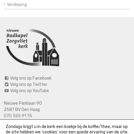
Verdieping
Volg ons op Facebook
Volg ons op Twitter
Volg ons op YouTube
Nieuwe Parklaan 90
2587 BV Den Haag
070 355 91 75
06 2125 2720 (bij calamiteiten)
Zondags krijgt u in de kerk een koekje bij de koffie/thee, maar op
info@nieuwebadkapel.nl
de site hebben we 'cookies' voor een goede ervaring van de site.