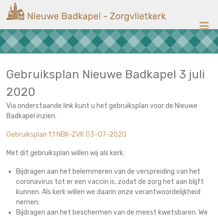
Ga
Nieuwe
naar
de
Badkapel
inhoud
Kerk
op
Scheveningen
Gebruiksplan Nieuwe Badkapel 3 juli
2020
Via onderstaande link kunt u het gebruiksplan voor de Nieuwe
Badkapel inzien.
Gebruiksplan 1.1 NBK-ZVK 03-07-2020
Met dit gebruiksplan willen wij als kerk:
Bijdragen aan het belemmeren van de verspreiding van het
coronavirus tot er een vaccin is, zodat de zorg het aan blijft
kunnen. Als kerk willen we daarin onze verantwoordelijkheid
nemen;
Bijdragen aan het beschermen van de meest kwetsbaren. We