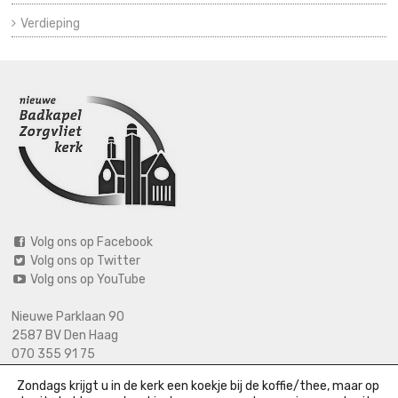
Verdieping
Volg ons op Facebook
Volg ons op Twitter
Volg ons op YouTube
Nieuwe Parklaan 90
2587 BV Den Haag
070 355 91 75
06 2125 2720 (bij calamiteiten)
Zondags krijgt u in de kerk een koekje bij de koffie/thee, maar op
info@nieuwebadkapel.nl