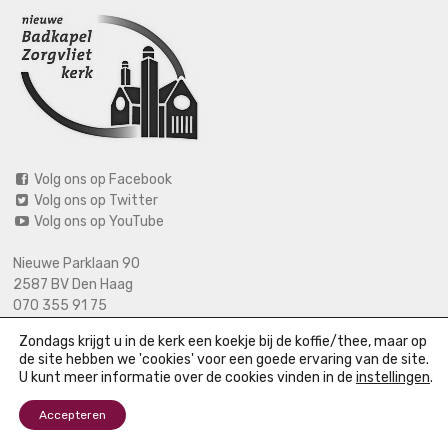
Volg ons op Facebook
Volg ons op Twitter
Volg ons op YouTube
Nieuwe Parklaan 90
2587 BV Den Haag
070 355 91 75
06 2125 2720 (bij calamiteiten)
Zondags krijgt u in de kerk een koekje bij de koffie/thee, maar op
info@nieuwebadkapel.nl
de site hebben we 'cookies' voor een goede ervaring van de site.
U kunt meer informatie over de cookies vinden in de
instellingen
.
Accepteren
© Nieuwe Badkapel |
Colofon