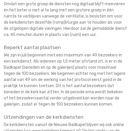
Omdat een grote groep de diensten nog digitaal blijft meevieren
en het beter is niet al te lang met een grotere groep in één
ruimte te verblijven vanwege de ventilatie, is besloten om voor
de kerkdiensten dezelfde (romp)liturgie aan te houden als voor
de afgelopen digitale vieringen. Hierdoor zal de gemiddelde dienst
ca. 45 minuten duren in plaats van (ruim) een uur.
Beperkt aantal plaatsen
We zijn in juli begonnen met een maximum van 49 bezoekers in
een kerkdienst. Als iedereen op 1,5 meter afstand zit, is er in de
Badkapel (beneden en op de galerijen) plaats voor maximaal
tegen de 100 bezoekers. We beginnen echter nog met het lagere
aantal van 49 om de werking van het protocol eerst goed in de
praktijk te kunnen toetsen. Dit is het aantal bezoekers dat
beneden in de kerk kan zitten. In de periode erna wordt bekeken
of het bezoekersaantal verder uitgebreid kan worden naar de
galerijen, zodat er tegen de 100 bezoekers kunnen komen.
Uitzendingen van de kerkdiensten
De kerkdiensten vanuit de Nieuwe Badkapel blijven wij ook online
uitzenden (via www.kerkdienstgemist.nl). De link vindt u op de