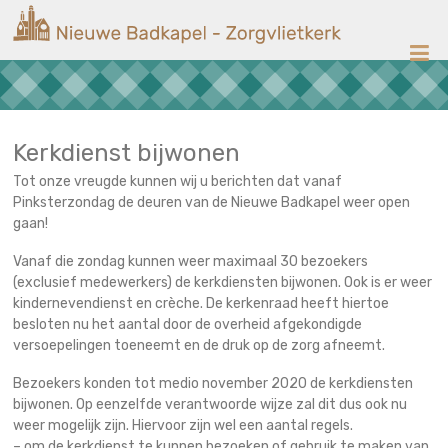
Ga
Nieuwe
naar
de
Badkapel
inhoud
Kerk
op
Scheveningen
Kerkdienst bijwonen
Tot onze vreugde kunnen wij u berichten dat vanaf
Pinksterzondag de deuren van de Nieuwe Badkapel weer open
gaan!
Vanaf die zondag kunnen weer maximaal 30 bezoekers
(exclusief medewerkers) de kerkdiensten bijwonen. Ook is er weer
kindernevendienst en crèche. De kerkenraad heeft hiertoe
besloten nu het aantal door de overheid afgekondigde
versoepelingen toeneemt en de druk op de zorg afneemt.
Bezoekers konden tot medio november 2020 de kerkdiensten
bijwonen. Op eenzelfde verantwoorde wijze zal dit dus ook nu
weer mogelijk zijn. Hiervoor zijn wel een aantal regels.
– om de kerkdienst te kunnen bezoeken of gebruik te maken van