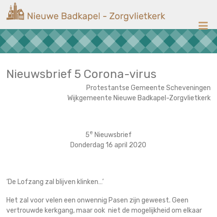
Ga
Nieuwe
naar
de
Badkapel
inhoud
Kerk
op
Scheveningen
Nieuwsbrief 5 Corona-virus
Protestantse Gemeente Scheveningen
Wijkgemeente Nieuwe Badkapel-Zorgvlietkerk
e
5
Nieuwsbrief
Donderdag 16 april 2020
‘De Lofzang zal blijven klinken…’
Het zal voor velen een onwennig Pasen zijn geweest. Geen
vertrouwde kerkgang, maar ook niet de mogelijkheid om elkaar