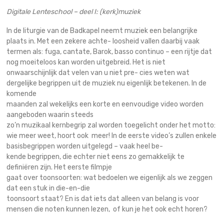
Digitale Lenteschool – deel I: (kerk)muziek
In de liturgie van de Badkapel neemt muziek een belangrijke
plaats in. Met een zekere achte- loosheid vallen daarbij vaak
termen als: fuga, cantate, Barok, basso continuo – een rijtje dat
nog moeiteloos kan worden uitgebreid. Het is niet
onwaarschijnlijk dat velen van u niet pre- cies weten wat
dergelijke begrippen uit de muziek nu eigenlijk betekenen. In de
komende
maanden zal wekelijks een korte en eenvoudige video worden
aangeboden waarin steeds
zo’n muzikaal kernbegrip zal worden toegelicht onder het motto:
wie meer weet, hoort ook meer! In de eerste video’s zullen enkele
basisbegrippen worden uitgelegd – vaak heel be-
kende begrippen, die echter niet eens zo gemakkelijk te
definiëren zijn. Het eerste filmpje
gaat over toonsoorten: wat bedoelen we eigenlijk als we zeggen
dat een stuk in die-en-die
toonsoort staat? En is dat iets dat alleen van belang is voor
mensen die noten kunnen lezen, of kun je het ook echt horen?