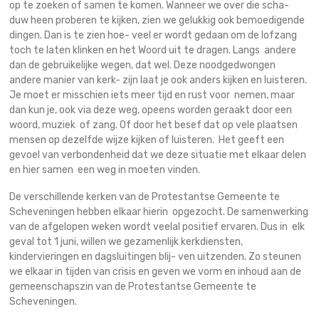
op te zoeken of samen te komen. Wanneer we over die scha-
duw heen proberen te kijken, zien we gelukkig ook bemoedigende
dingen. Dan is te zien hoe- veel er wordt gedaan om de lofzang
toch te laten klinken en het Woord uit te dragen. Langs andere
dan de gebruikelijke wegen, dat wel. Deze noodgedwongen
andere manier van kerk- zijn laat je ook anders kijken en luisteren.
Je moet er misschien iets meer tijd en rust voor nemen, maar
dan kun je, ook via deze weg, opeens worden geraakt door een
woord, muziek of zang. Of door het besef dat op vele plaatsen
mensen op dezelfde wijze kijken of luisteren. Het geeft een
gevoel van verbondenheid dat we deze situatie met elkaar delen
en hier samen een weg in moeten vinden.
De verschillende kerken van de Protestantse Gemeente te
Scheveningen hebben elkaar hierin opgezocht. De samenwerking
van de afgelopen weken wordt veelal positief ervaren. Dus in elk
geval tot 1 juni, willen we gezamenlijk kerkdiensten,
kindervieringen en dagsluitingen blij- ven uitzenden. Zo steunen
we elkaar in tijden van crisis en geven we vorm en inhoud aan de
gemeenschapszin van de Protestantse Gemeente te
Scheveningen.