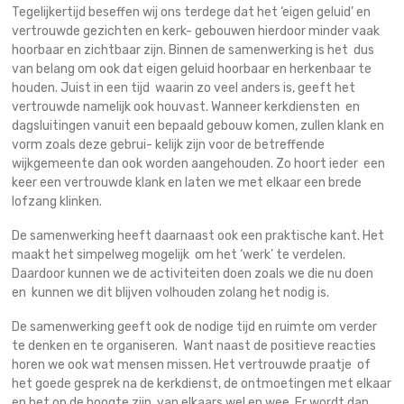
Tegelijkertijd beseffen wij ons terdege dat het ‘eigen geluid’ en
vertrouwde gezichten en kerk- gebouwen hierdoor minder vaak
hoorbaar en zichtbaar zijn. Binnen de samenwerking is het dus
van belang om ook dat eigen geluid hoorbaar en herkenbaar te
houden. Juist in een tijd waarin zo veel anders is, geeft het
vertrouwde namelijk ook houvast. Wanneer kerkdiensten en
dagsluitingen vanuit een bepaald gebouw komen, zullen klank en
vorm zoals deze gebrui- kelijk zijn voor de betreffende
wijkgemeente dan ook worden aangehouden. Zo hoort ieder een
keer een vertrouwde klank en laten we met elkaar een brede
lofzang klinken.
De samenwerking heeft daarnaast ook een praktische kant. Het
maakt het simpelweg mogelijk om het ‘werk’ te verdelen.
Daardoor kunnen we de activiteiten doen zoals we die nu doen
en kunnen we dit blijven volhouden zolang het nodig is.
De samenwerking geeft ook de nodige tijd en ruimte om verder
te denken en te organiseren. Want naast de positieve reacties
horen we ook wat mensen missen. Het vertrouwde praatje of
het goede gesprek na de kerkdienst, de ontmoetingen met elkaar
en het op de hoogte zijn van elkaars wel en wee. Er wordt dan