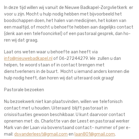
In deze tijd willen wij vanuit de Nieuwe Badkapel-Zorgvlietkerk er
voor u zijn. Mocht u hulp nodig hebben met bijvoorbeeld het
boodschappen doen, het halen van medicijnen, het koken van
een maaltijd, of mocht u behoefte hebben aan dagelijks contact
(denk aan een telefooncirkel) of een pastoraal gesprek, dan ho-
ren wij dat graag.
Laat ons weten waar u behoefte aan heeft via
info@nieuwebadkapel.nl
of 06-27244279. We zullen u dan
helpen, te woord staan of in contact brengen met
dienstverleners in de buurt. Mocht u iemand anders kennen die
hulp nodig heeft, dan horen wij dat uiteraard ook graag!
Pastorale bezoeken
Nu bezoekwerk niet kan plaatsvinden, willen we telefonisch
contact met u houden. Uiteraard blijft pastoraat in
crisissituaties gewoon beschikbaar. U kunt daarvoor contact
opnemen met ds. Charlotte van der Leest en pastoraal werker
Mark van der Laan via bovenstaand contact- nummer of per e-
mail:
dsvanderleest@gmail.com
en
laan801@gmail.com
.