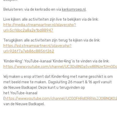
Beluisteren: via de kerkradio en via
kerkomroep.nl
.
Live kijken: alle activiteiten zijn live te bekijken via de link:
http://media.streampartner.nl/player.php?
url=5cf6bc2a8a2e1bd88947
Terugkijken: alle activiteiten zijn terug te kijken via de link:
https://ssl.streampartner.nl/player.php?
url=926f7a7eb86c8856f262
‘Kinder4ing’: YouTube-kanaal ‘Kinder4ing’ is te vinden via de link:
https://www.youtube.com/channel/UC3DsBN0a5vx8BNze1UmGD
Wij maken u erop attent dat Kinder4ing met name geschikt is om
met beeld mee te maken. Dagsluiting 26 maart & 16 april vanuit
de Nieuwe Badkapel: Deze kunt u terugvinden op
het YouTube-kanaal
(
https://www.youtube.com/channel/UCGOFHRdORRVoJJOIBNQKO
van de Nieuwe Badkapel.